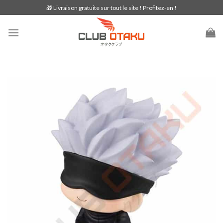
Skip
🎁 Livraison gratuite sur tout le site ! Profitez-en !
to
content