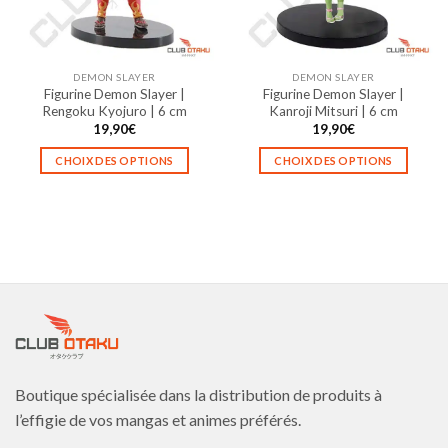
choisies
choisies
sur
sur
la
la
DEMON SLAYER
DEMON SLAYER
page
page
Figurine Demon Slayer |
Figurine Demon Slayer |
du
du
Rengoku Kyojuro | 6 cm
Kanroji Mitsuri | 6 cm
produit
produit
19,90
€
19,90
€
CHOIX DES OPTIONS
CHOIX DES OPTIONS
Ce
Ce
produit
produit
a
a
plusieurs
plusieurs
variations.
variations.
Les
Les
options
options
peuvent
peuvent
être
être
choisies
choisies
Boutique spécialisée dans la distribution de produits à
sur
sur
la
la
l’effigie de vos mangas et animes préférés.
page
page