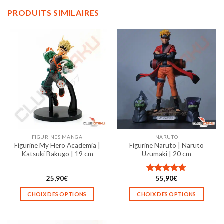
PRODUITS SIMILAIRES
FIGURINES MANGA
NARUTO
Figurine My Hero Academia |
Figurine Naruto | Naruto
Katsuki Bakugo | 19 cm
Uzumaki | 20 cm
25,90
€
55,90
€
Note
4.67
sur 5
CHOIX DES OPTIONS
CHOIX DES OPTIONS
Ce
Ce
produit
produit