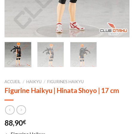
ACCUEIL
/
HAIKYU
/
FIGURINES HAIKYU
Figurine Haikyu | Hinata Shoyo | 17 cm
88,90
€
Figurine Haikyu