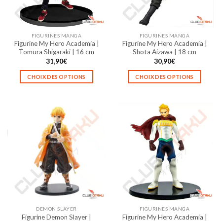
choisies
choisies
sur
sur
la
la
FIGURINES MANGA
FIGURINES MANGA
page
page
Figurine My Hero Academia |
Figurine My Hero Academia |
du
du
Tomura Shigaraki | 16 cm
Shota Aizawa | 18 cm
produit
produit
31,90
€
30,90
€
CHOIX DES OPTIONS
CHOIX DES OPTIONS
Ce
Ce
produit
produit
a
a
plusieurs
plusieurs
variations.
variations.
Les
Les
options
options
peuvent
peuvent
être
être
choisies
choisies
sur
sur
la
la
DEMON SLAYER
FIGURINES MANGA
page
page
Figurine Demon Slayer |
Figurine My Hero Academia |