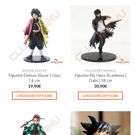
DEMON SLAYER
FIGURINES MANGA
Figurine Demon Slayer | Giyu
Figurine My Hero Academia |
| 6 cm
Dabi | 18 cm
19,90
€
30,90
€
CHOIX DES OPTIONS
CHOIX DES OPTIONS
Ce
Ce
produit
produit
a
a
plusieurs
plusieurs
variations.
variations.
Les
Les