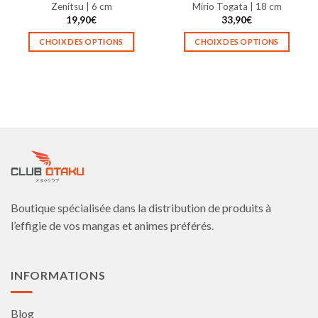
du
du
Zenitsu | 6 cm
Mirio Togata | 18 cm
produit
produit
19,90
€
33,90
€
CHOIX DES OPTIONS
CHOIX DES OPTIONS
Ce
Ce
produit
produit
a
a
plusieurs
plusieurs
variations.
variations.
Les
Les
options
options
peuvent
peuvent
être
être
choisies
choisies
Boutique spécialisée dans la distribution de produits à
sur
sur
la
la
l’effigie de vos mangas et animes préférés.
page
page
du
du
produit
produit
INFORMATIONS
Blog