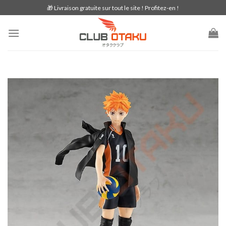
Skip
🎁 Livraison gratuite sur tout le site ! Profitez-en !
to
content