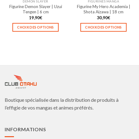
DEMON SLAYER
FIGURINES MANGA
page
page
Figurine Demon Slayer | Uzui
Figurine My Hero Academia |
du
du
Tengen | 6 cm
Shota Aizawa | 18 cm
produit
produit
19,90
€
30,90
€
CHOIX DES OPTIONS
CHOIX DES OPTIONS
Ce
Ce
produit
produit
a
a
plusieurs
plusieurs
variations.
variations.
Les
Les
options
options
peuvent
peuvent
être
être
choisies
choisies
Boutique spécialisée dans la distribution de produits à
sur
sur
la
la
l’effigie de vos mangas et animes préférés.
page
page
du
du
produit
produit
INFORMATIONS