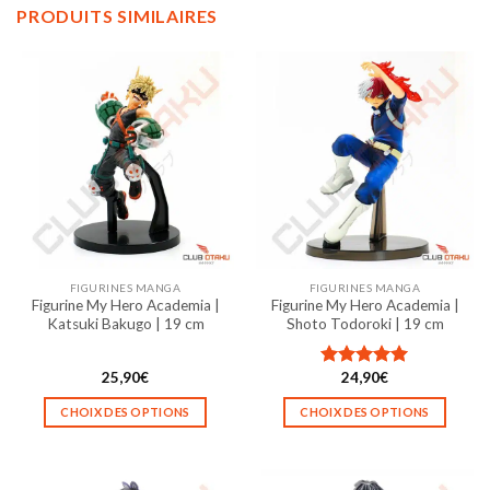
PRODUITS SIMILAIRES
FIGURINES MANGA
FIGURINES MANGA
Figurine My Hero Academia |
Figurine My Hero Academia |
Katsuki Bakugo | 19 cm
Shoto Todoroki | 19 cm
25,90
€
24,90
€
Note
5.00
sur 5
CHOIX DES OPTIONS
CHOIX DES OPTIONS
Ce
Ce
produit
produit
a
a