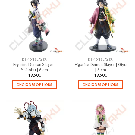
plusieurs
plusieurs
variations.
variations.
Les
Les
options
options
peuvent
peuvent
être
être
choisies
choisies
sur
sur
la
la
DEMON SLAYER
DEMON SLAYER
page
page
Figurine Demon Slayer |
Figurine Demon Slayer | Giyu
du
du
Shinobu | 6 cm
| 6 cm
produit
produit
19,90
€
19,90
€
CHOIX DES OPTIONS
CHOIX DES OPTIONS
Ce
Ce
produit
produit
a
a
plusieurs
plusieurs
variations.
variations.
Les
Les
options
options