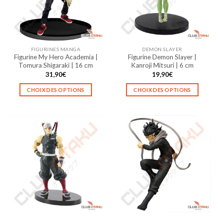
peuvent
peuvent
être
être
choisies
choisies
sur
sur
la
la
FIGURINES MANGA
DEMON SLAYER
page
page
Figurine My Hero Academia |
Figurine Demon Slayer |
du
du
Tomura Shigaraki | 16 cm
Kanroji Mitsuri | 6 cm
produit
produit
31,90
€
19,90
€
CHOIX DES OPTIONS
CHOIX DES OPTIONS
Ce
Ce
produit
produit
a
a
plusieurs
plusieurs
variations.
variations.
Les
Les
options
options
peuvent
peuvent
être
être
choisies
choisies
sur
sur
la
la