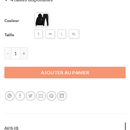
Couleur
S
M
L
XL
Taille
quantité de Ensemble Hoodie et Pantalon Akatsuki - Noir
AJOUTER AU PANIER
AVIS (0)