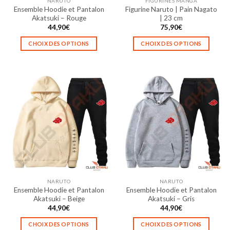
NARUTO
FIGURINES MANGA
page
Ensemble Hoodie et Pantalon
Figurine Naruto | Pain Nagato
du
Akatsuki – Rouge
| 23 cm
produit
44,90
€
75,90
€
CHOIX DES OPTIONS
CHOIX DES OPTIONS
Ce
Ce
produit
produit
a
a
plusieurs
plusieurs
variations.
variations.
Les
Les
options
options
peuvent
peuvent
être
être
choisies
choisies
sur
sur
la
la
NARUTO
NARUTO
page
page
Ensemble Hoodie et Pantalon
Ensemble Hoodie et Pantalon
du
du
Akatsuki – Beige
Akatsuki – Gris
produit
produit
44,90
€
44,90
€
CHOIX DES OPTIONS
CHOIX DES OPTIONS