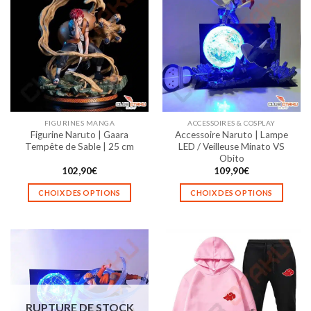
FIGURINES MANGA
ACCESSOIRES & COSPLAY
Figurine Naruto | Gaara
Accessoire Naruto | Lampe
Tempête de Sable | 25 cm
LED / Veilleuse Minato VS
Obito
102,90
€
109,90
€
CHOIX DES OPTIONS
CHOIX DES OPTIONS
Ce
Ce
produit
produit
a
a
plusieurs
plusieurs
variations.
variations.
Les
Les
options
options
RUPTURE DE STOCK
peuvent
peuvent