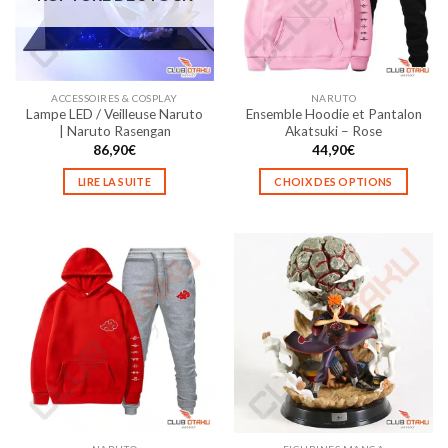
être
être
choisies
choisies
sur
sur
la
la
ACCESSOIRES & COSPLAY
NARUTO
page
page
Lampe LED / Veilleuse Naruto
Ensemble Hoodie et Pantalon
du
du
| Naruto Rasengan
Akatsuki – Rose
produit
produit
86,90
€
44,90
€
LIRE LA SUITE
CHOIX DES OPTIONS
Ce
produit
a
plusieurs
variations.
Les
options
peuvent
être
choisies
sur
la