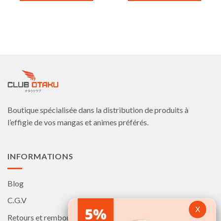
Ce
Ce
produit
produit
a
a
plusieurs
plusieurs
variations.
variations.
Les
Les
options
options
peuvent
peuvent
être
être
choisies
choisies
Boutique spécialisée dans la distribution de produits à
sur
sur
la
la
l’effigie de vos mangas et animes préférés.
page
page
du
du
produit
produit
INFORMATIONS
Blog
C.G.V
Retours et remboursements