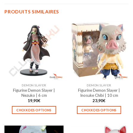
PRODUITS SIMILAIRES
DEMON SLAYER
DEMON SLAYER
Figurine Demon Slayer |
Figurine Demon Slayer |
Nezuko | 6 cm
Inosuke Chibi | 10 cm
19,90
€
23,90
€
CHOIX DES OPTIONS
CHOIX DES OPTIONS
Ce
Ce
produit
produit
a
a