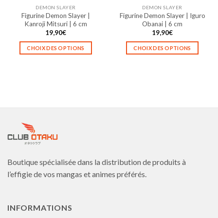
la
la
DEMON SLAYER
DEMON SLAYER
page
page
Figurine Demon Slayer |
Figurine Demon Slayer | Iguro
du
du
Kanroji Mitsuri | 6 cm
Obanai | 6 cm
produit
produit
19,90
€
19,90
€
CHOIX DES OPTIONS
CHOIX DES OPTIONS
Ce
Ce
produit
produit
a
a
plusieurs
plusieurs
variations.
variations.
Les
Les
options
options
peuvent
peuvent
être
être
choisies
choisies
Boutique spécialisée dans la distribution de produits à
sur
sur
la
la
l’effigie de vos mangas et animes préférés.
page
page
du
du
produit
produit
INFORMATIONS