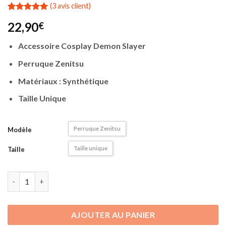
(
3
avis client)
Noté
3
5.00
22,90
€
sur 5 basé
sur
notations
Accessoire Cosplay Demon Slayer
client
Perruque Zenitsu
Matériaux : Synthétique
Taille Unique
Perruque Zenitsu
Modèle
Taille unique
Taille
quantité de Cosplay Demon Slayer | Perruque (Wig) Zenitsu
AJOUTER AU PANIER