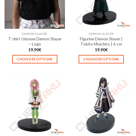
peuvent
peuvent
être
être
choisies
choisies
sur
sur
la
la
DEMON SLAYER
DEMON SLAYER
page
page
T-shirt Unisexe Demon Slayer
Figurine Demon Slayer |
du
du
– Logo
Tokito Muichiro | 6 cm
produit
produit
19,90
€
19,90
€
CHOIX DES OPTIONS
CHOIX DES OPTIONS
Ce
Ce
produit
produit
a
a
plusieurs
plusieurs
variations.
variations.
Les
Les
options
options
peuvent
peuvent
être
être
choisies
choisies
sur
sur