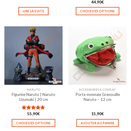
produit
produit
44,90
€
LIRE LA SUITE
CHOIX DES OPTIONS
Ce
produit
a
plusieurs
variations.
Les
options
peuvent
être
choisies
sur
la
NARUTO
ACCESSOIRES & COSPLAY
page
Figurine Naruto | Naruto
Porte monnaie Grenouille
du
Uzumaki | 20 cm
Naruto – 12 cm
produit
55,90
€
15,90
€
Note
4.67
sur 5
CHOIX DES OPTIONS
AJOUTER AU PANIER
Ce