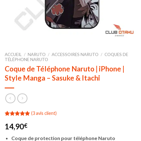
ACCUEIL
/
NARUTO
/
ACCESSOIRES NARUTO
/
COQUES DE
TÉLÉPHONE NARUTO
Coque de Téléphone Naruto | iPhone |
Style Manga – Sasuke & Itachi
(
3
avis client)
Noté
3
5.00
14,90
€
sur 5 basé
sur
notations
Coque de protection pour téléphone Naruto