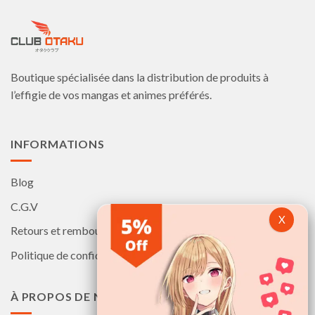
Les
Les
options
options
peuvent
peuvent
être
être
choisies
choisies
Boutique spécialisée dans la distribution de produits à
sur
sur
la
la
l’effigie de vos mangas et animes préférés.
page
page
du
du
produit
produit
INFORMATIONS
Blog
C.G.V
Retours et remboursements
Politique de confidentialité
À PROPOS DE NOUS