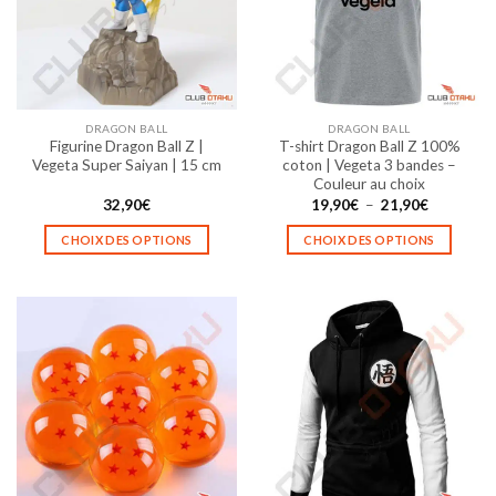
DRAGON BALL
DRAGON BALL
Figurine Dragon Ball Z |
T-shirt Dragon Ball Z 100%
Vegeta Super Saiyan | 15 cm
coton | Vegeta 3 bandes –
Couleur au choix
Plage
32,90
€
19,90
€
–
21,90
€
de
prix :
CHOIX DES OPTIONS
CHOIX DES OPTIONS
19,90€
à
Ce
Ce
21,90€
produit
produit
a
a
plusieurs
plusieurs
variations.
variations.
Les
Les
options
options
peuvent
peuvent
être
être
choisies
choisies