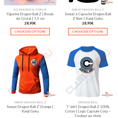
sur
sur
la
la
ACCESSOIRES & COSPLAY
SWEAT DRAGON BALL Z
page
page
Figurine Dragon Ball Z | Boule
Sweat à Capuche Dragon Ball
du
du
de Cristal | 7,5 cm
Z Noir | Kanji Goku
produit
produit
28,90
€
28,90
€
CHOIX DES OPTIONS
CHOIX DES OPTIONS
Ce
Ce
produit
produit
a
a
plusieurs
plusieurs
variations.
variations.
Les
Les
options
options
peuvent
peuvent
être
être
choisies
choisies
sur
sur
la
la
SWEAT DRAGON BALL Z
DRAGON BALL
page
page
Sweat Dragon Ball Z Orange |
T-shirt Dragon Ball Z 100%
du
du
Kanji Goku
Coton | Logo Capsule Corp –
produit
produit
Couleur au choix