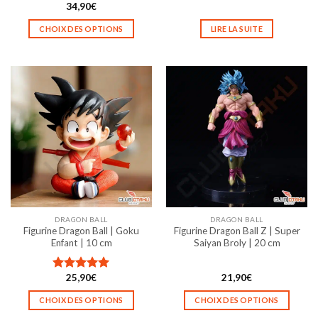
34,90
€
CHOIX DES OPTIONS
LIRE LA SUITE
Ce
produit
a
plusieurs
variations.
Les
options
peuvent
être
choisies
sur
la
DRAGON BALL
DRAGON BALL
page
Figurine Dragon Ball | Goku
Figurine Dragon Ball Z | Super
du
Enfant | 10 cm
Saiyan Broly | 20 cm
produit
25,90
€
21,90
€
Note
5.00
sur 5
CHOIX DES OPTIONS
CHOIX DES OPTIONS
Ce
Ce