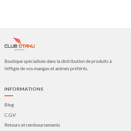
produit
produit
a
a
plusieurs
plusieurs
variations.
variations.
Les
Les
options
options
peuvent
peuvent
être
être
choisies
choisies
Boutique spécialisée dans la distribution de produits à
sur
sur
la
la
l’effigie de vos mangas et animes préférés.
page
page
du
du
produit
produit
INFORMATIONS
Blog
C.G.V
Retours et remboursements