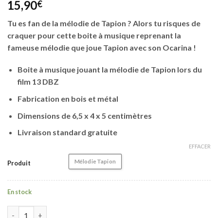
15,90
€
Tu es fan de la mélodie de Tapion ? Alors tu risques de
craquer pour cette boite à musique reprenant la
fameuse mélodie que joue Tapion avec son Ocarina !
Boite à musique jouant la mélodie de Tapion lors du
film 13 DBZ
Fabrication en bois et métal
Dimensions de 6,5 x 4 x 5 centimètres
Livraison standard gratuite
EFFACER
Mélodie Tapion
Produit
En stock
quantité de Boite à Musique Dragon Ball Z | Tapion