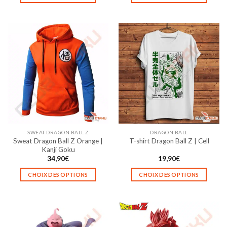
à
Ce
Ce
35,90€
produit
produit
a
a
plusieurs
plusieurs
variations.
variations.
Les
Les
options
options
peuvent
peuvent
être
être
choisies
choisies
sur
sur
la
la
SWEAT DRAGON BALL Z
DRAGON BALL
page
page
Sweat Dragon Ball Z Orange |
T-shirt Dragon Ball Z | Cell
du
du
Kanji Goku
produit
produit
34,90
€
19,90
€
CHOIX DES OPTIONS
CHOIX DES OPTIONS
Ce
Ce
produit
produit
a
a
plusieurs
plusieurs