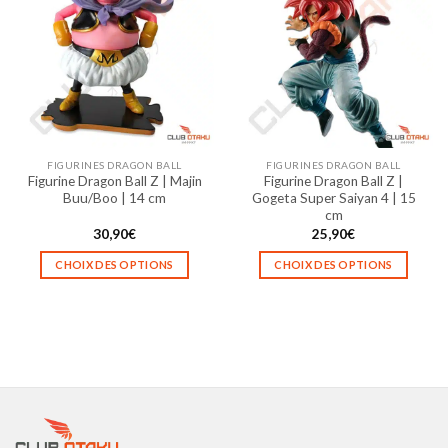
variations.
variations.
Les
Les
options
options
peuvent
peuvent
être
être
choisies
choisies
sur
sur
la
la
FIGURINES DRAGON BALL
FIGURINES DRAGON BALL
page
page
Figurine Dragon Ball Z | Majin
Figurine Dragon Ball Z |
du
du
Buu/Boo | 14 cm
Gogeta Super Saiyan 4 | 15
produit
produit
cm
30,90
€
25,90
€
CHOIX DES OPTIONS
CHOIX DES OPTIONS
Ce
Ce
produit
produit
a
a
plusieurs
plusieurs
variations.
variations.
Les
Les
options
options
peuvent
peuvent