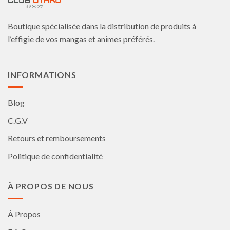
être
être
choisies
choisies
Boutique spécialisée dans la distribution de produits à
sur
sur
la
la
l’effigie de vos mangas et animes préférés.
page
page
du
du
produit
produit
INFORMATIONS
Blog
C.G.V
Retours et remboursements
Politique de confidentialité
À PROPOS DE NOUS
À Propos