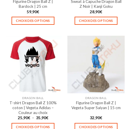
Figurine Dragon Ball Z |
Sweat à Capuche Dragon Ball
Bardock | 25 cm
Z Noir | Kanji Goku
59,90
€
28,90
€
CHOIX DES OPTIONS
CHOIX DES OPTIONS
Ce
Ce
produit
produit
a
a
plusieurs
plusieurs
variations.
variations.
Les
Les
options
options
peuvent
peuvent
être
être
choisies
choisies
sur
sur
la
la
DRAGON BALL
DRAGON BALL
page
page
T-shirt Dragon Ball Z 100%
Figurine Dragon Ball Z |
du
du
coton | Vegeta Adidas –
Vegeta Super Saiyan | 15 cm
produit
produit
Couleur au choix
Plage
25,90
€
–
35,90
€
32,90
€
de
prix :
CHOIX DES OPTIONS
CHOIX DES OPTIONS
25,90€