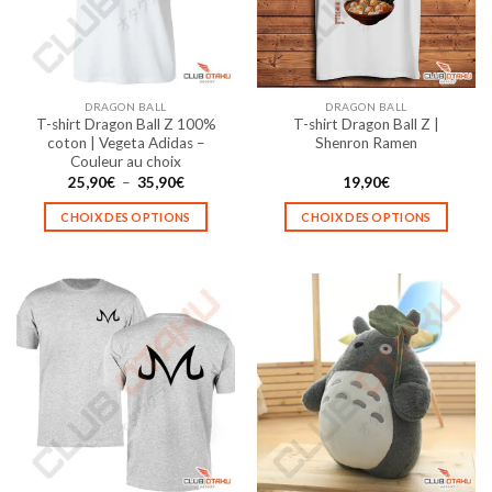
être
être
choisies
choisies
sur
sur
la
la
DRAGON BALL
DRAGON BALL
page
page
T-shirt Dragon Ball Z 100%
T-shirt Dragon Ball Z |
du
du
coton | Vegeta Adidas –
Shenron Ramen
produit
produit
Couleur au choix
Plage
25,90
€
–
35,90
€
19,90
€
de
prix :
CHOIX DES OPTIONS
CHOIX DES OPTIONS
25,90€
à
Ce
Ce
35,90€
produit
produit
a
a
plusieurs
plusieurs
variations.
variations.
Les
Les
options
options
peuvent
peuvent
être
être
choisies
choisies
sur
sur