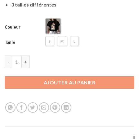
3 tailles différentes
Couleur
S
M
L
Taille
quantité de T-shirt Unisexe Studio Ghibli - Personnages Ghibli
AJOUTER AU PANIER