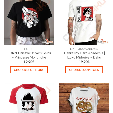
T-SHIRT
MY HERO ACADEMIA
T-shirt Unisexe Univers Ghibli
T-shirt My Hero Academia |
– Princesse Mononoké
Izuku Midoriya – Deku
19,90
€
19,90
€
CHOIX DES OPTIONS
CHOIX DES OPTIONS
Ce
Ce
produit
produit
a
a
plusieurs
plusieurs
variations.
variations.
Les
Les
options
options
peuvent
peuvent