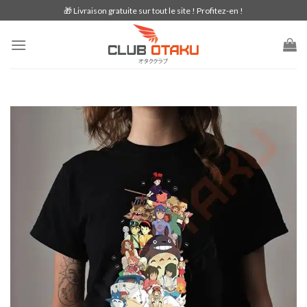
Skip
🎁 Livraison gratuite sur tout le site ! Profitez-en !
to
content