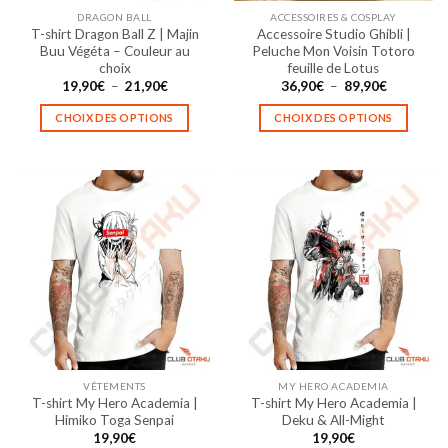
la
la
DRAGON BALL
ACCESSOIRES & COSPLAY
page
page
T-shirt Dragon Ball Z | Majin
Accessoire Studio Ghibli |
du
du
Buu Végéta – Couleur au
Peluche Mon Voisin Totoro
produit
produit
choix
feuille de Lotus
Plage
Plage
19,90
€
–
21,90
€
36,90
€
–
89,90
€
de
de
prix :
prix :
CHOIX DES OPTIONS
CHOIX DES OPTIONS
19,90€
36,90€
à
à
Ce
Ce
21,90€
89,90€
produit
produit
a
a
plusieurs
plusieurs
variations.
variations.
Les
Les
options
options
peuvent
peuvent
être
être
choisies
choisies
sur
sur
la
la
VÊTEMENTS
MY HERO ACADEMIA
page
page
T-shirt My Hero Academia |
T-shirt My Hero Academia |
du
du
Himiko Toga Senpai
Deku & All-Might
produit
produit
19,90
€
19,90
€