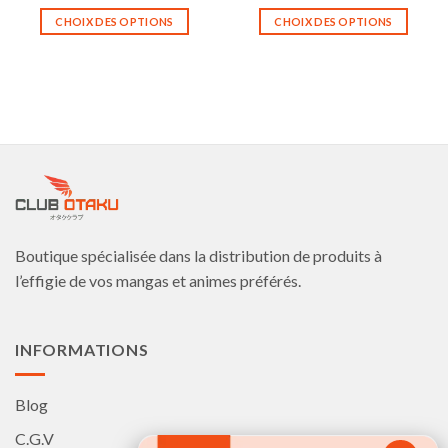
CHOIX DES OPTIONS
CHOIX DES OPTIONS
Ce
Ce
produit
produit
a
a
plusieurs
plusieurs
variations.
variations.
Les
Les
options
options
peuvent
peuvent
être
être
choisies
choisies
Boutique spécialisée dans la distribution de produits à
sur
sur
la
la
l’effigie de vos mangas et animes préférés.
page
page
du
du
produit
produit
INFORMATIONS
Blog
C.G.V