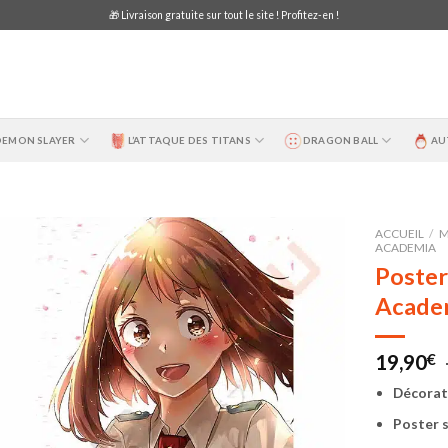
🎁 Livraison gratuite sur tout le site ! Profitez-en !
DEMON SLAYER
L’ATTAQUE DES TITANS
DRAGON BALL
AU
ACCUEIL
/
M
ACADEMIA
Poster
Academ
19,90
€
Décorat
Poster s