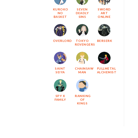
KUROKO
SEVEN
SWORD
NO
DEADLY
ART
BASKET
SINS
ONLINE
OVERLORD
TOKYO
BERSERK
REVENGERS
SAINT
CHAINSAW
FULLMETAL
SEIYA
MAN
ALCHEMIST
SPY X
RANKING
FAMILY
OF
KINGS