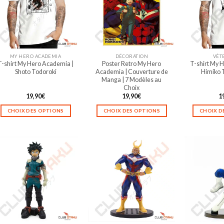
MY HERO ACADEMIA
DÉCORATION
VÊT
T-shirt My Hero Academia |
Poster Retro My Hero
T-shirt My 
Shoto Todoroki
Academia | Couverture de
Himiko 
Manga | 7 Modèles au
Choix
19,90
€
19,90
€
1
CHOIX DES OPTIONS
CHOIX DES OPTIONS
CHOIX D
Ce
Ce
produit
produit
a
a
plusieurs
plusieurs
variations.
variations.
Les
Les
options
options
peuvent
peuvent
être
être
choisies
choisies
sur
sur