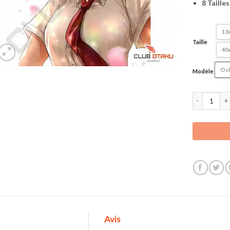
8 Taille
13
Taille
40
Oc
Modèle
quantité de
Avis