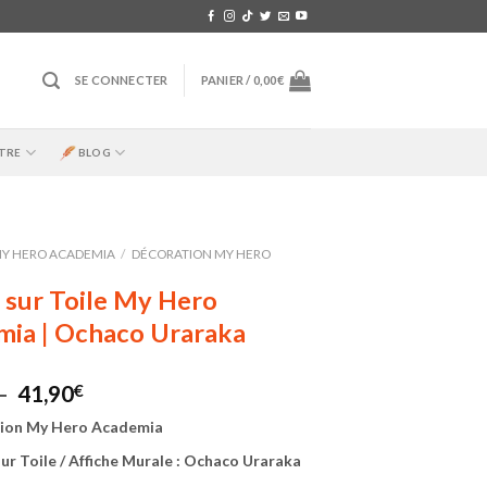
SE CONNECTER
PANIER /
0,00
€
TRE
BLOG
Y HERO ACADEMIA
/
DÉCORATION MY HERO
 sur Toile My Hero
ia | Ochaco Uraraka
Plage
–
41,90
€
de
ion My Hero Academia
prix :
19,90€
ur Toile / Affiche Murale : Ochaco Uraraka
à