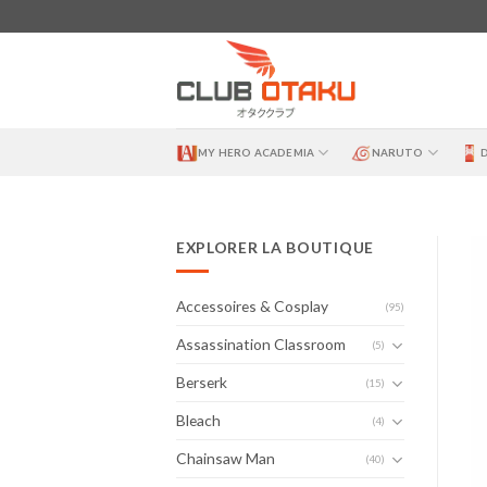
Skip
to
content
MY HERO ACADEMIA
NARUTO
EXPLORER LA BOUTIQUE
Accessoires & Cosplay
(95)
Assassination Classroom
(5)
Berserk
(15)
Bleach
(4)
Chainsaw Man
(40)