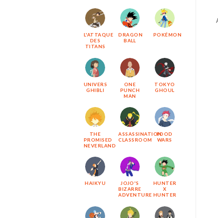
L'ATTAQUE
DRAGON
POKÉMON
DES
BALL
TITANS
UNIVERS
ONE
TOKYO
GHIBLI
PUNCH
GHOUL
MAN
THE
ASSASSINATION
FOOD
PROMISED
CLASSROOM
WARS
NEVERLAND
HAIKYU
JOJO'S
HUNTER
BIZARRE
X
ADVENTURE
HUNTER