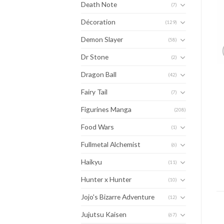
Death Note
(7)
Décoration
(129)
Demon Slayer
(58)
Dr Stone
(2)
Dragon Ball
(42)
Fairy Tail
(7)
Figurines Manga
(208)
Food Wars
(1)
Fullmetal Alchemist
(6)
Haikyu
(11)
Hunter x Hunter
(10)
Jojo's Bizarre Adventure
(12)
Jujutsu Kaisen
(67)