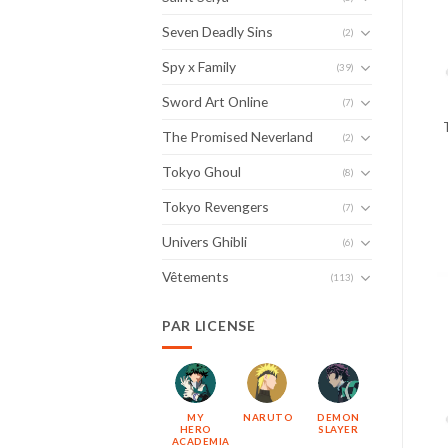
Seven Deadly Sins
(2)
Spy x Family
(39)
Sword Art Online
(7)
The Promised Neverland
(2)
Tokyo Ghoul
(8)
Tokyo Revengers
(7)
Univers Ghibli
(6)
Vêtements
(113)
PAR LICENSE
MY
NARUTO
DEMON
HERO
SLAYER
ACADEMIA