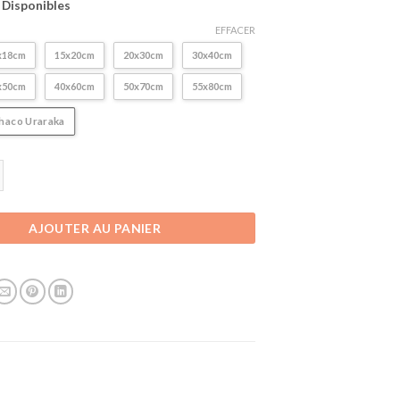
s Disponibles
41,90€
EFFACER
x18cm
15x20cm
20x30cm
30x40cm
x50cm
40x60cm
50x70cm
55x80cm
haco Uraraka
 Poster sur Toile My Hero Academia | Ochaco Uraraka
AJOUTER AU PANIER