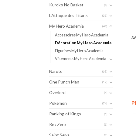
Kuroko No Basket
(4)
L'Attaque des Titans
(35)
My Hero Academia
(49)
Accessoires My Hero Academia
AV
Décoration My Hero Academia
Figurines My Hero Academia
Vêtements My Hero Academia
Naruto
(63)
One Punch Man
(17)
Overlord
(4)
P
Pokémon
(74)
Ranking of Kings
(6)
Re : Zero
(3)
Saint Seiya
(8)