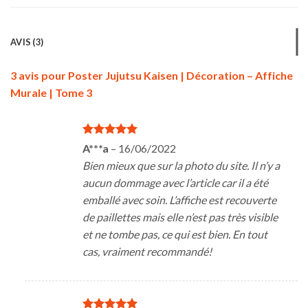
AVIS (3)
3 avis pour
Poster Jujutsu Kaisen | Décoration – Affiche
Murale | Tome 3
Note
5
sur
A***a
–
16/06/2022
5
Bien mieux que sur la photo du site. Il n’y a
aucun dommage avec l’article car il a été
emballé avec soin. L’affiche est recouverte
de paillettes mais elle n’est pas très visible
et ne tombe pas, ce qui est bien. En tout
cas, vraiment recommandé!