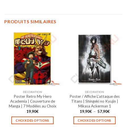
PRODUITS SIMILAIRES
DÉCORATION
DÉCORATION
Poster Retro My Hero
Poster / Affiche L’attaque des
Academia | Couverture de
Titans | Shingeki no Kyujin |
Manga | 7 Modèles au Choix
Mikasa Ackerman 1
Plage
19,90
€
19,90
€
–
57,90
€
de
prix :
CHOIX DES OPTIONS
CHOIX DES OPTIONS
19,90€
à
Ce
Ce