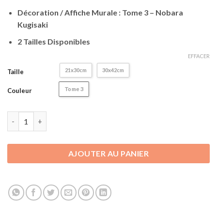
client
Décoration / Affiche Murale : Tome 3 – Nobara
Kugisaki
2 Tailles Disponibles
EFFACER
21x30cm
30x42cm
Taille
Tome 3
Couleur
quantité de Poster Jujutsu Kaisen | Décoration - Affiche Murale
AJOUTER AU PANIER