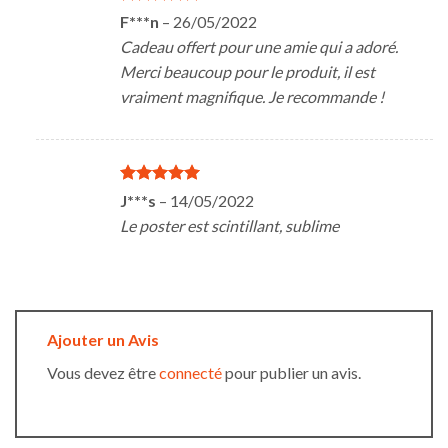
Note
5
sur
F***n
–
26/05/2022
5
Cadeau offert pour une amie qui a adoré.
Merci beaucoup pour le produit, il est
vraiment magnifique. Je recommande !
Note
5
sur
J***s
–
14/05/2022
5
Le poster est scintillant, sublime
Ajouter un Avis
Vous devez être
connecté
pour publier un avis.