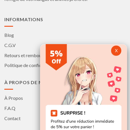
page
page
du
du
produit
produit
INFORMATIONS
Blog
C.G.V
Retours et remboursements
Politique de confidentialité
À PROPOS DE NOUS
À Propos
F.A.Q
Contact