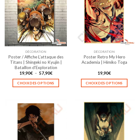
variations.
variations.
Les
Les
options
options
peuvent
peuvent
être
être
choisies
choisies
sur
sur
la
la
DÉCORATION
DÉCORATION
page
page
Poster / Affiche L’attaque des
Poster Retro My Hero
du
du
Titans | Shingeki no Kyujin |
Academia | Himiko Toga
produit
produit
Bataillon d’Exploration
Plage
19,90
€
–
57,90
€
19,90
€
de
prix :
CHOIX DES OPTIONS
CHOIX DES OPTIONS
19,90€
à
Ce
Ce
57,90€
produit
produit
a
a
plusieurs
plusieurs
variations.
variations.
Les
Les
options
options
peuvent
peuvent