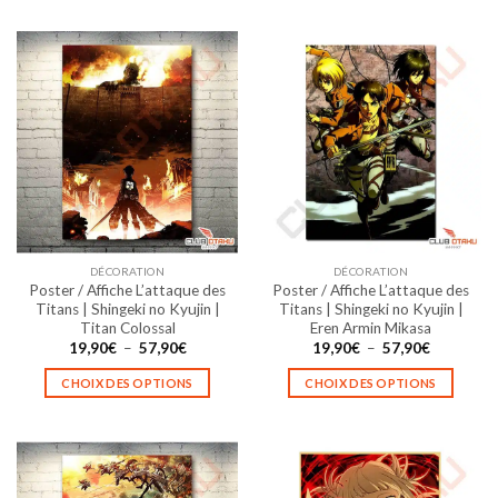
57,90€
produit
produit
a
a
plusieurs
plusieurs
variations.
variations.
Les
Les
options
options
peuvent
peuvent
être
être
choisies
choisies
sur
sur
la
la
DÉCORATION
DÉCORATION
page
page
Poster / Affiche L’attaque des
Poster / Affiche L’attaque des
du
du
Titans | Shingeki no Kyujin |
Titans | Shingeki no Kyujin |
produit
produit
Titan Colossal
Eren Armin Mikasa
Plage
Plage
19,90
€
–
57,90
€
19,90
€
–
57,90
€
de
de
prix :
prix :
CHOIX DES OPTIONS
CHOIX DES OPTIONS
19,90€
19,90€
à
à
Ce
Ce
57,90€
57,90€
produit
produit
a
a
plusieurs
plusieurs