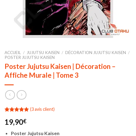
ACCUEIL
/
JUJUTSU KAISEN
/
DÉCORATION JUJUTSU KAISEN
/
POSTER JUJUTSU KAISEN
Poster Jujutsu Kaisen | Décoration –
Affiche Murale | Tome 3
(
3
avis client)
Noté
3
5.00
19,90
€
sur 5 basé
sur
notations
Poster Jujutsu Kaisen