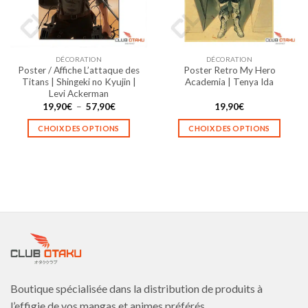
être
être
choisies
choisies
sur
sur
la
la
DÉCORATION
DÉCORATION
page
page
Poster / Affiche L’attaque des
Poster Retro My Hero
du
du
Titans | Shingeki no Kyujin |
Academia | Tenya Ida
produit
produit
Levi Ackerman
Plage
19,90
€
–
57,90
€
19,90
€
de
prix :
CHOIX DES OPTIONS
CHOIX DES OPTIONS
19,90€
à
Ce
Ce
57,90€
produit
produit
a
a
plusieurs
plusieurs
variations.
variations.
Les
Les
options
options
peuvent
peuvent
être
être
choisies
choisies
Boutique spécialisée dans la distribution de produits à
sur
sur
la
la
l’effigie de vos mangas et animes préférés.