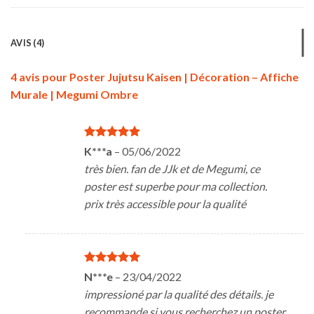
AVIS (4)
4 avis pour
Poster Jujutsu Kaisen | Décoration – Affiche
Murale | Megumi Ombre
Note
5
sur
K***a
–
05/06/2022
5
très bien. fan de JJk et de Megumi, ce
poster est superbe pour ma collection.
prix très accessible pour la qualité
Note
5
sur
N***e
–
23/04/2022
5
impressioné par la qualité des détails. je
recommande si vous recherchez un poster