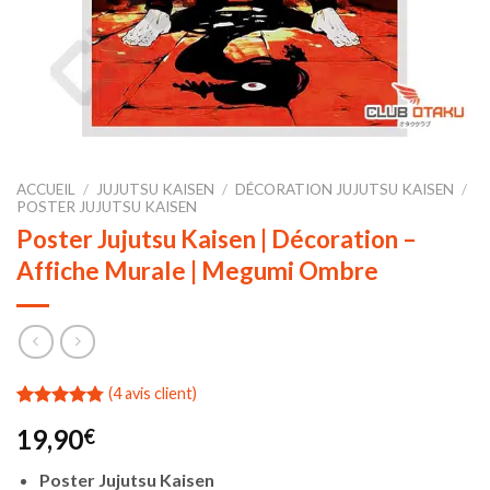
ACCUEIL
/
JUJUTSU KAISEN
/
DÉCORATION JUJUTSU KAISEN
/
POSTER JUJUTSU KAISEN
Poster Jujutsu Kaisen | Décoration –
Affiche Murale | Megumi Ombre
(
4
avis client)
Noté
4
4.75
19,90
€
sur 5 basé
sur
notations
Poster Jujutsu Kaisen