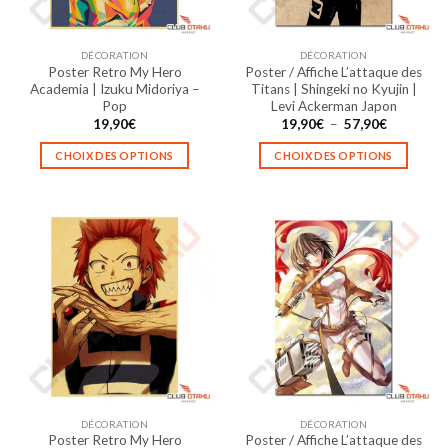
DÉCORATION
DÉCORATION
Poster Retro My Hero
Poster / Affiche L’attaque des
Academia | Izuku Midoriya –
Titans | Shingeki no Kyujin |
Pop
Levi Ackerman Japon
Plage
19,90
€
19,90
€
–
57,90
€
de
prix :
CHOIX DES OPTIONS
CHOIX DES OPTIONS
19,90€
à
Ce
Ce
57,90€
produit
produit
a
a
plusieurs
plusieurs
variations.
variations.
Les
Les
options
options
peuvent
peuvent
être
être
choisies
choisies
sur
sur
la
la
DÉCORATION
DÉCORATION
page
page
Poster Retro My Hero
Poster / Affiche L’attaque des