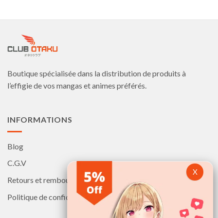
plusieurs
plusieurs
variations.
variations.
Les
Les
options
options
peuvent
peuvent
être
être
choisies
choisies
Boutique spécialisée dans la distribution de produits à
sur
sur
la
la
l’effigie de vos mangas et animes préférés.
page
page
du
du
produit
produit
INFORMATIONS
Blog
C.G.V
Retours et remboursements
Politique de confidentialité