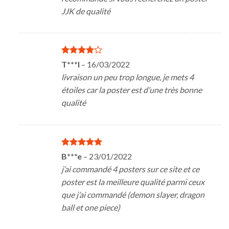
JJK de qualité
Note
4
T***l
–
16/03/2022
sur 5
livraison un peu trop longue, je mets 4
étoiles car la poster est d’une très bonne
qualité
Note
5
sur
B***e
–
23/01/2022
5
j’ai commandé 4 posters sur ce site et ce
poster est la meilleure qualité parmi ceux
que j’ai commandé (demon slayer, dragon
ball et one piece)