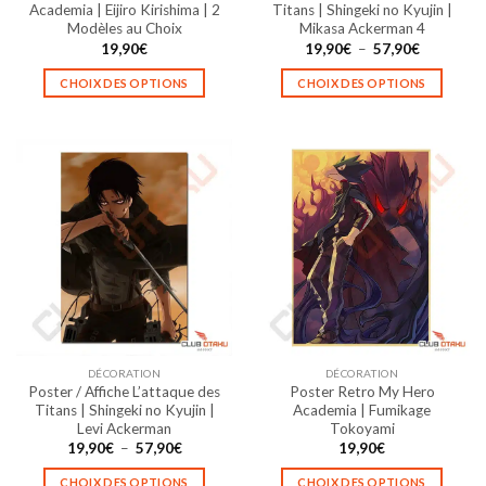
du
du
Academia | Eijiro Kirishima | 2
Titans | Shingeki no Kyujin |
produit
produit
Modèles au Choix
Mikasa Ackerman 4
Plage
19,90
€
19,90
€
–
57,90
€
de
prix :
CHOIX DES OPTIONS
CHOIX DES OPTIONS
19,90€
à
Ce
Ce
57,90€
produit
produit
a
a
plusieurs
plusieurs
variations.
variations.
Les
Les
options
options
peuvent
peuvent
être
être
choisies
choisies
sur
sur
la
la
DÉCORATION
DÉCORATION
page
page
Poster / Affiche L’attaque des
Poster Retro My Hero
du
du
Titans | Shingeki no Kyujin |
Academia | Fumikage
produit
produit
Levi Ackerman
Tokoyami
Plage
19,90
€
–
57,90
€
19,90
€
de
prix :
CHOIX DES OPTIONS
CHOIX DES OPTIONS