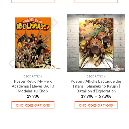
19,90€
à
Ce
Ce
57,90€
produit
produit
a
a
plusieurs
plusieurs
variations.
variations.
Les
Les
options
options
peuvent
peuvent
être
être
choisies
choisies
sur
sur
la
la
DÉCORATION
DÉCORATION
page
page
Poster Retro My Hero
Poster / Affiche L’attaque des
du
du
Academia | Élèves UA | 3
Titans | Shingeki no Kyujin |
produit
produit
Modèles au Choix
Bataillon d’Exploration
Plage
19,90
€
19,90
€
–
57,90
€
de
prix :
CHOIX DES OPTIONS
CHOIX DES OPTIONS
19,90€
à
Ce
Ce
57,90€
produit
produit
a
a