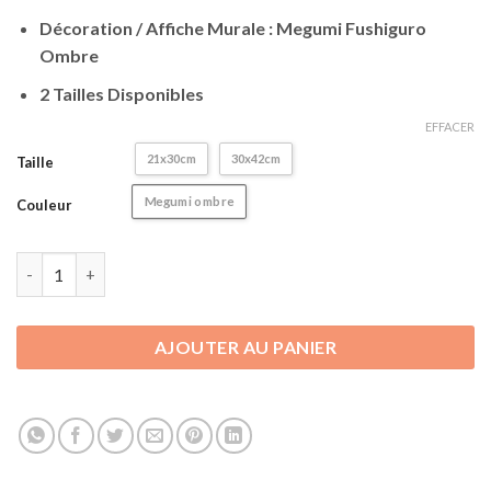
client
Décoration / Affiche Murale : Megumi Fushiguro
Ombre
2 Tailles Disponibles
EFFACER
21x30cm
30x42cm
Taille
Megumi ombre
Couleur
quantité de Poster Jujutsu Kaisen | Décoration - Affiche Mura
AJOUTER AU PANIER