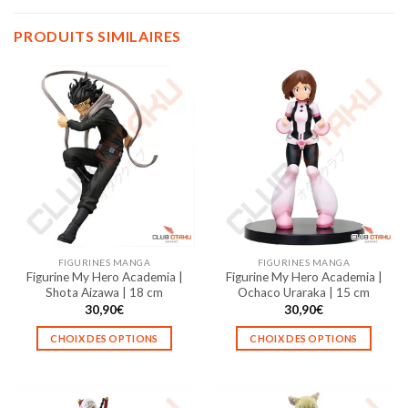
PRODUITS SIMILAIRES
FIGURINES MANGA
FIGURINES MANGA
Figurine My Hero Academia |
Figurine My Hero Academia |
Shota Aizawa | 18 cm
Ochaco Uraraka | 15 cm
30,90
€
30,90
€
CHOIX DES OPTIONS
CHOIX DES OPTIONS
Ce
Ce
produit
produit
a
a