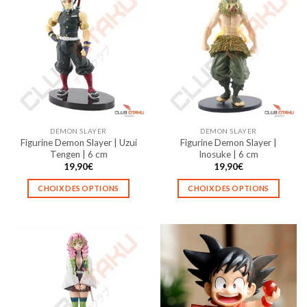
plusieurs
plusieurs
variations.
variations.
Les
Les
options
options
peuvent
peuvent
être
être
choisies
choisies
sur
sur
la
la
DEMON SLAYER
DEMON SLAYER
page
page
Figurine Demon Slayer | Uzui
Figurine Demon Slayer |
du
du
Tengen | 6 cm
Inosuke | 6 cm
produit
produit
19,90
€
19,90
€
CHOIX DES OPTIONS
CHOIX DES OPTIONS
Ce
Ce
produit
produit
a
a
plusieurs
plusieurs
variations.
variations.
Les
Les
options
options
peuvent
peuvent