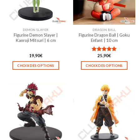
être
être
choisies
choisies
sur
sur
la
la
DEMON SLAYER
DRAGON BALL
page
page
Figurine Demon Slayer |
Figurine Dragon Ball | Goku
du
du
Kanroji Mitsuri | 6 cm
Enfant | 10 cm
produit
produit
19,90
€
25,90
€
Note
5.00
sur 5
CHOIX DES OPTIONS
CHOIX DES OPTIONS
Ce
Ce
produit
produit
a
a
plusieurs
plusieurs
variations.
variations.
Les
Les
options
options
peuvent
peuvent
être
être
choisies
choisies
sur
sur