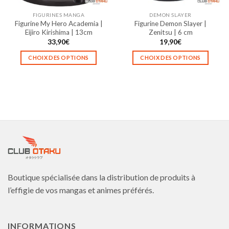
la
la
FIGURINES MANGA
DEMON SLAYER
page
page
Figurine My Hero Academia |
Figurine Demon Slayer |
du
du
Eijiro Kirishima | 13cm
Zenitsu | 6 cm
produit
produit
33,90
€
19,90
€
CHOIX DES OPTIONS
CHOIX DES OPTIONS
Ce
Ce
produit
produit
a
a
plusieurs
plusieurs
variations.
variations.
Les
Les
options
options
peuvent
peuvent
être
être
choisies
choisies
Boutique spécialisée dans la distribution de produits à
sur
sur
la
la
l’effigie de vos mangas et animes préférés.
page
page
du
du
produit
produit
INFORMATIONS