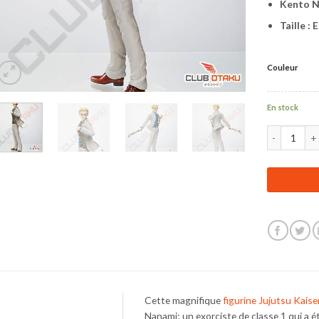
Kento 
Taille :
Couleur
En stock
quantité de 
Cette magnifique
figurine Jujutsu Kais
Nanami; un exorciste de classe 1 qui a ét