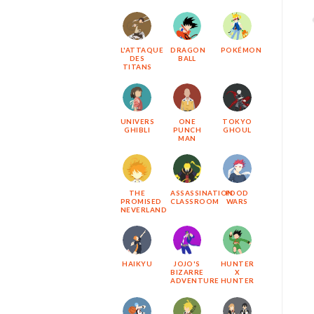
L'ATTAQUE
DRAGON
POKÉMON
DES
BALL
TITANS
UNIVERS
ONE
TOKYO
GHIBLI
PUNCH
GHOUL
MAN
THE
ASSASSINATION
FOOD
PROMISED
CLASSROOM
WARS
NEVERLAND
HAIKYU
JOJO'S
HUNTER
BIZARRE
X
ADVENTURE
HUNTER