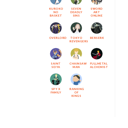
KUROKO
SEVEN
SWORD
NO
DEADLY
ART
BASKET
SINS
ONLINE
OVERLORD
TOKYO
BERSERK
REVENGERS
SAINT
CHAINSAW
FULLMETAL
SEIYA
MAN
ALCHEMIST
SPY X
RANKING
FAMILY
OF
KINGS