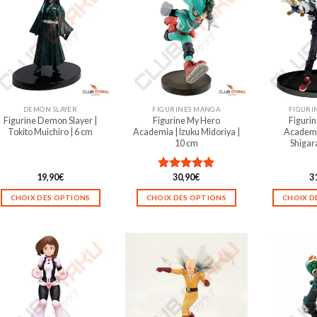
DEMON SLAYER
FIGURINES MANGA
FIGURI
Figurine Demon Slayer |
Figurine My Hero
Figuri
Tokito Muichiro | 6 cm
Academia | Izuku Midoriya |
Academi
10 cm
Shigara
19,90
€
30,90
€
3
Note
5.00
sur 5
CHOIX DES OPTIONS
CHOIX DES OPTIONS
CHOIX D
Ce
Ce
produit
produit
a
a
plusieurs
plusieurs
variations.
variations.
Les
Les
options
options
peuvent
peuvent