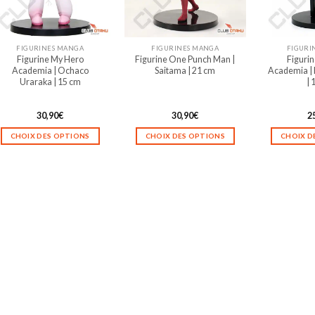
être
être
choisies
choisies
sur
sur
FIGURINES MANGA
FIGURINES MANGA
FIGURI
la
la
Figurine My Hero
Figurine One Punch Man |
Figuri
page
page
Academia | Ochaco
Saitama | 21 cm
Academia | 
du
du
Uraraka | 15 cm
| 
produit
produit
30,90
€
30,90
€
2
CHOIX DES OPTIONS
CHOIX DES OPTIONS
CHOIX D
Ce
Ce
produit
produit
a
a
plusieurs
plusieurs
variations.
variations.
Les
Les
options
options
peuvent
peuvent
être
être
choisies
choisies
sur
sur
la
la