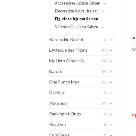
Accessoires Jujutsu Kaisen
Décoration Jujutsu Kaisen
Figurines Jujutsu Kaisen
Vêtements Jujutsu Kaisen
DE
Kuroko No Basket
(4)
L'Attaque des Titans
AV
(35)
My Hero Academia
(49)
Naruto
(63)
One Punch Man
(17)
Overlord
(4)
Pokémon
(74)
Ranking of Kings
(6)
P
Re : Zero
(3)
Saint Seiya
(8)