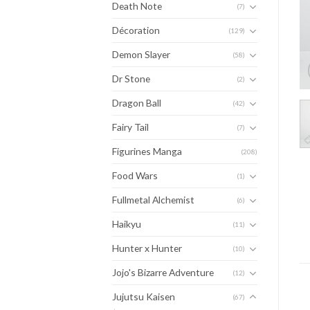
Death Note
(7)
Décoration
(129)
Demon Slayer
(58)
Dr Stone
(2)
Dragon Ball
(42)
Fairy Tail
(7)
Figurines Manga
(208)
Food Wars
(1)
Fullmetal Alchemist
(6)
Haikyu
(11)
Hunter x Hunter
(10)
Jojo's Bizarre Adventure
(12)
Jujutsu Kaisen
(67)