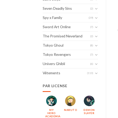
Seven Deadly Sins
(2)
Spy x Family
(39)
Sword Art Online
(7)
The Promised Neverland
(2)
Tokyo Ghoul
(8)
Tokyo Revengers
(7)
Univers Ghibli
(6)
Vêtements
(113)
PAR LICENSE
MY
NARUTO
DEMON
HERO
SLAYER
ACADEMIA