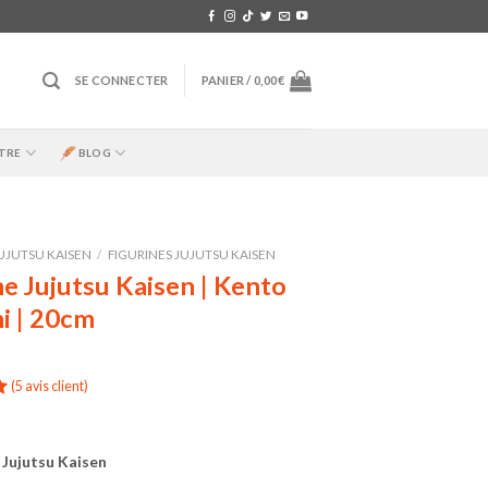
SE CONNECTER
PANIER /
0,00
€
TRE
BLOG
UJUTSU KAISEN
/
FIGURINES JUJUTSU KAISEN
ne Jujutsu Kaisen | Kento
i | 20cm
(
5
avis client)
 Jujutsu Kaisen