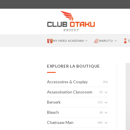
Skip
to
content
MY HERO ACADEMIA
NARUTO
EXPLORER LA BOUTIQUE
Accessoires & Cosplay
(95)
Assassination Classroom
(5)
Berserk
(15)
Bleach
(4)
Chainsaw Man
(40)