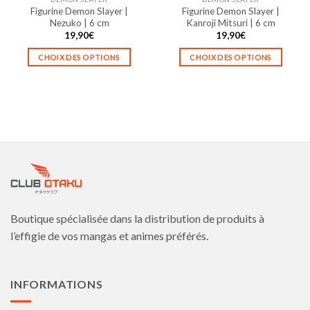
page
page
Figurine Demon Slayer |
Figurine Demon Slayer |
du
du
Nezuko | 6 cm
Kanroji Mitsuri | 6 cm
produit
produit
19,90
€
19,90
€
CHOIX DES OPTIONS
CHOIX DES OPTIONS
Ce
Ce
produit
produit
a
a
plusieurs
plusieurs
variations.
variations.
Les
Les
options
options
peuvent
peuvent
être
être
choisies
choisies
Boutique spécialisée dans la distribution de produits à
sur
sur
la
la
l’effigie de vos mangas et animes préférés.
page
page
du
du
produit
produit
INFORMATIONS