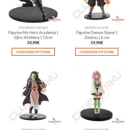
être
être
choisies
choisies
sur
sur
la
la
FIGURINES MANGA
DEMON SLAYER
page
page
Figurine My Hero Academia |
Figurine Demon Slayer |
du
du
Eijiro Kirishima | 13cm
Zenitsu | 6 cm
produit
produit
33,90
€
19,90
€
CHOIX DES OPTIONS
CHOIX DES OPTIONS
Ce
Ce
produit
produit
a
a
plusieurs
plusieurs
variations.
variations.
Les
Les
options
options
peuvent
peuvent
être
être
choisies
choisies
sur
sur
la
la
DEMON SLAYER
DEMON SLAYER