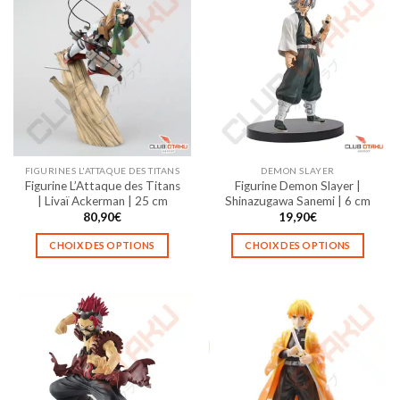
plusieurs
plusieurs
variations.
variations.
Les
Les
options
options
peuvent
peuvent
être
être
choisies
choisies
sur
sur
la
la
FIGURINES L'ATTAQUE DES TITANS
DEMON SLAYER
page
page
Figurine L’Attaque des Titans
Figurine Demon Slayer |
du
du
| Livaï Ackerman | 25 cm
Shinazugawa Sanemi | 6 cm
produit
produit
80,90
€
19,90
€
CHOIX DES OPTIONS
CHOIX DES OPTIONS
Ce
Ce
produit
produit
a
a
plusieurs
plusieurs
variations.
variations.
Les
Les
options
options
peuvent
peuvent