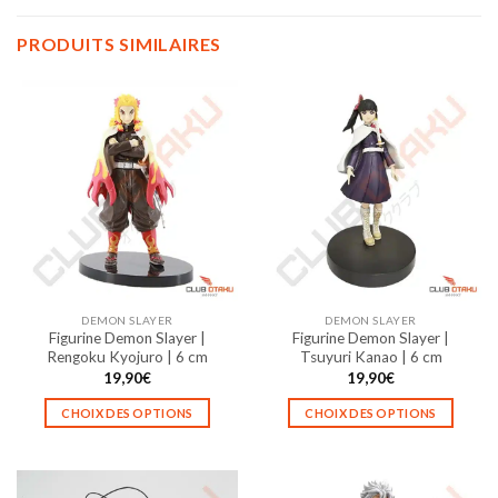
PRODUITS SIMILAIRES
DEMON SLAYER
DEMON SLAYER
Figurine Demon Slayer |
Figurine Demon Slayer |
Rengoku Kyojuro | 6 cm
Tsuyuri Kanao | 6 cm
19,90
€
19,90
€
CHOIX DES OPTIONS
CHOIX DES OPTIONS
Ce
Ce
produit
produit
a
a