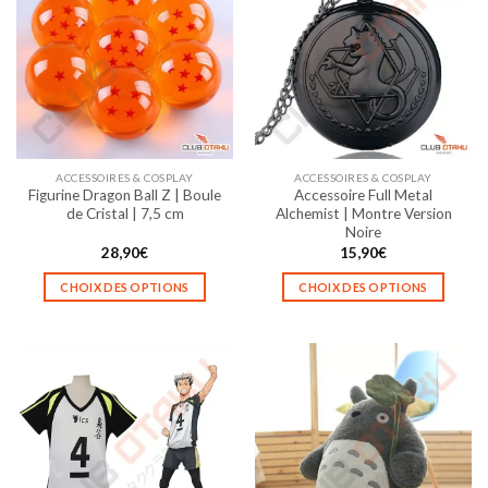
variations.
variations.
Les
Les
options
options
peuvent
peuvent
être
être
choisies
choisies
sur
sur
la
la
ACCESSOIRES & COSPLAY
ACCESSOIRES & COSPLAY
page
page
Figurine Dragon Ball Z | Boule
Accessoire Full Metal
du
du
de Cristal | 7,5 cm
Alchemist | Montre Version
produit
produit
Noire
28,90
€
15,90
€
CHOIX DES OPTIONS
CHOIX DES OPTIONS
Ce
Ce
produit
produit
a
a
plusieurs
plusieurs
variations.
variations.
Les
Les
options
options
peuvent
peuvent