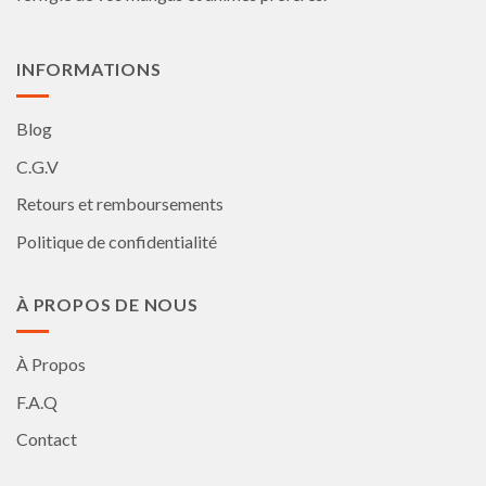
page
page
du
du
produit
produit
INFORMATIONS
Blog
C.G.V
Retours et remboursements
Politique de confidentialité
À PROPOS DE NOUS
À Propos
F.A.Q
Contact