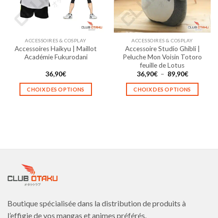
être
être
choisies
choisies
sur
sur
la
la
ACCESSOIRES & COSPLAY
ACCESSOIRES & COSPLAY
page
page
Accessoires Haikyu | Maillot
Accessoire Studio Ghibli |
du
du
Académie Fukurodani
Peluche Mon Voisin Totoro
produit
produit
feuille de Lotus
Plage
36,90
€
36,90
€
–
89,90
€
de
prix :
CHOIX DES OPTIONS
CHOIX DES OPTIONS
36,90€
à
Ce
Ce
89,90€
produit
produit
a
a
plusieurs
plusieurs
variations.
variations.
Les
Les
options
options
peuvent
peuvent
être
être
choisies
choisies
Boutique spécialisée dans la distribution de produits à
sur
sur
la
la
l’effigie de vos mangas et animes préférés.