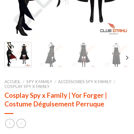
ACCUEIL
/
SPY X FAMILY
/
ACCESSOIRES SPY X FAMILY
/
COSPLAY SPY X FAMILY
Cosplay Spy x Family | Yor Forger |
Costume Déguisement Perruque