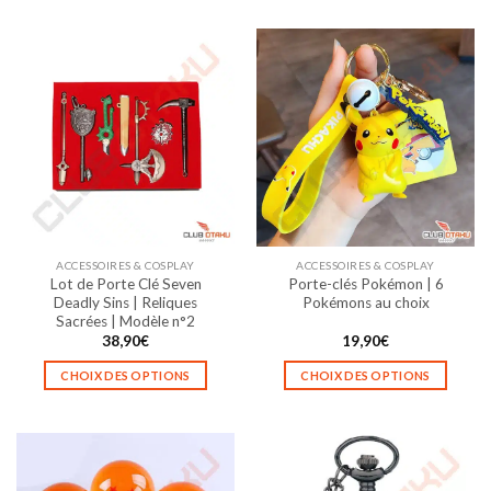
produit
a
plusieurs
variations.
Les
options
peuvent
être
choisies
sur
la
ACCESSOIRES & COSPLAY
ACCESSOIRES & COSPLAY
page
Lot de Porte Clé Seven
Porte-clés Pokémon | 6
du
Deadly Sins | Reliques
Pokémons au choix
produit
Sacrées | Modèle n°2
38,90
€
19,90
€
CHOIX DES OPTIONS
CHOIX DES OPTIONS
Ce
Ce
produit
produit
a
a
plusieurs
plusieurs