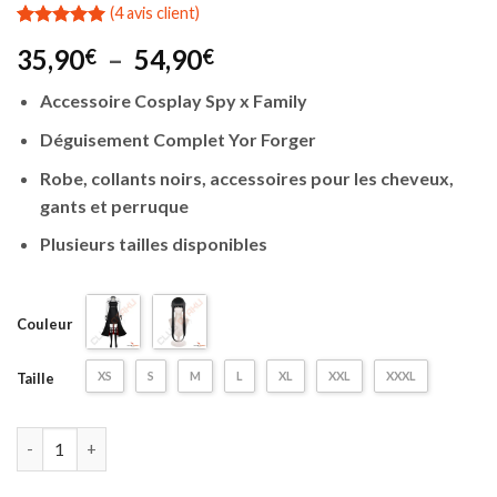
(
4
avis client)
Noté
4
5.00
Plage
35,90
–
54,90
€
€
sur 5 basé
sur
de
notations
Accessoire Cosplay Spy x Family
prix :
client
35,90€
Déguisement Complet Yor Forger
à
Robe, collants noirs, accessoires pour les cheveux,
54,90€
gants et perruque
Plusieurs tailles disponibles
Couleur
XS
S
M
L
XL
XXL
XXXL
Taille
quantité de Cosplay Spy x Family | Yor Forger | Costume Dégui