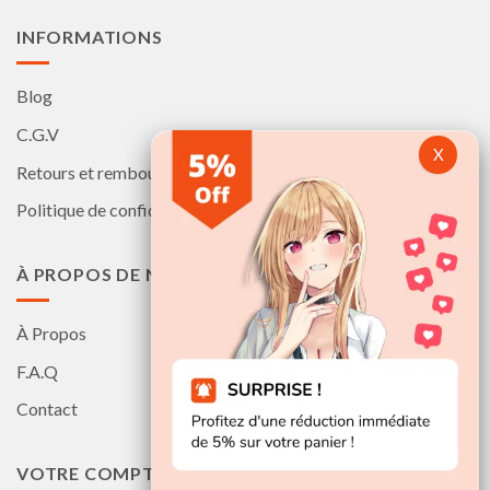
produit
produit
INFORMATIONS
Blog
C.G.V
Retours et remboursements
Politique de confidentialité
À PROPOS DE NOUS
À Propos
F.A.Q
Contact
VOTRE COMPTE