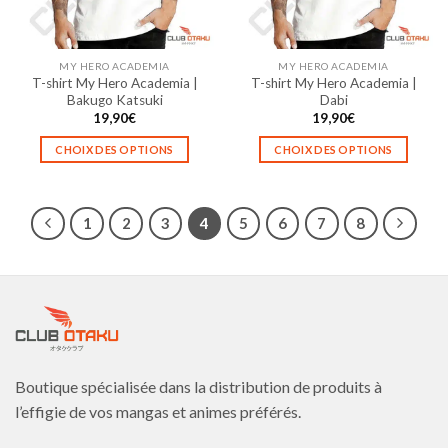
choisies
choisies
sur
sur
la
la
MY HERO ACADEMIA
MY HERO ACADEMIA
page
page
T-shirt My Hero Academia |
T-shirt My Hero Academia |
du
du
Bakugo Katsuki
Dabi
produit
produit
19,90
€
19,90
€
CHOIX DES OPTIONS
CHOIX DES OPTIONS
Ce
Ce
produit
produit
a
a
1
2
3
4
5
6
7
8
plusieurs
plusieurs
variations.
variations.
Les
Les
options
options
peuvent
peuvent
être
être
choisies
choisies
sur
sur
Boutique spécialisée dans la distribution de produits à
la
la
l’effigie de vos mangas et animes préférés.
page
page
du
du