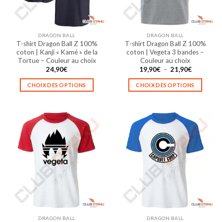
DRAGON BALL
DRAGON BALL
T-shirt Dragon Ball Z 100%
T-shirt Dragon Ball Z 100%
coton | Kanji « Kamé » de la
coton | Vegeta 3 bandes –
Tortue – Couleur au choix
Couleur au choix
Plage
24,90
€
19,90
€
–
21,90
€
de
prix :
CHOIX DES OPTIONS
CHOIX DES OPTIONS
19,90€
à
Ce
Ce
21,90€
produit
produit
a
a
plusieurs
plusieurs
variations.
variations.
Les
Les
options
options
peuvent
peuvent
être
être
choisies
choisies
sur
sur
la
la
DRAGON BALL
DRAGON BALL
page
page