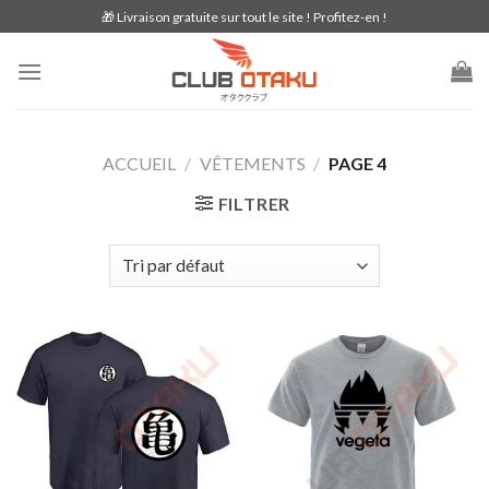
Skip
🎁 Livraison gratuite sur tout le site ! Profitez-en !
to
content
ACCUEIL
/
VÊTEMENTS
/
PAGE 4
FILTRER