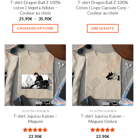
T-shirt Dragon Ball Z 100%
T-shirt Dragon Ball Z 100%
du
du
coton | Vegeta Adidas –
Coton | Logo Capsule Corp –
produit
produit
Couleur au choix
Couleur au choix
Plage
25,90
€
–
35,90
€
de
prix :
CHOIX DES OPTIONS
LIRE LA SUITE
25,90€
à
Ce
35,90€
produit
a
plusieurs
variations.
Les
options
peuvent
être
choisies
sur
la
JUJUTSU KAISEN
JUJUTSU KAISEN
page
T-shirt Jujutsu Kaisen –
T-shirt Jujutsu Kaisen –
du
Megumi
Megumi Ombre
produit
22,90
€
22,90
€
Note
5.00
Note
5.00