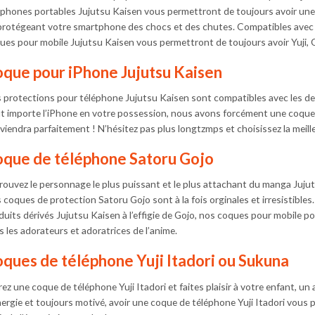
éphones portables Jujutsu Kaisen vous permettront de toujours avoir une
protégeant votre smartphone des chocs et des chutes. Compatibles avec
ues pour mobile Jujutsu Kaisen vous permettront de toujours avoir Yuji, 
que pour iPhone Jujutsu Kaisen
 protections pour téléphone Jujutsu Kaisen sont compatibles avec les de
t importe l’iPhone en votre possession, nous avons forcément une coque
viendra parfaitement ! N’hésitez pas plus longtzmps et choisissez la meil
que de téléphone Satoru Gojo
rouvez le personnage le plus puissant et le plus attachant du manga Juju
 coques de protection Satoru Gojo sont à la fois orginales et irresistibles
duits dérivés Jujutsu Kaisen à l’effigie de Gojo, nos coques pour mobile p
s les adorateurs et adoratrices de l’anime.
ques de téléphone Yuji Itadori ou Sukuna
rez une coque de téléphone Yuji Itadori et faites plaisir à votre enfant,
nergie et toujours motivé, avoir une coque de téléphone Yuji Itadori vous 