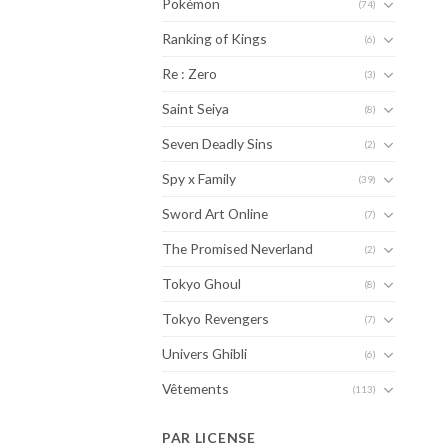
Pokémon
(74)
Ranking of Kings
(6)
Re : Zero
(3)
Saint Seiya
(8)
Seven Deadly Sins
(2)
Spy x Family
(39)
Sword Art Online
(7)
The Promised Neverland
(2)
Tokyo Ghoul
(8)
Tokyo Revengers
(7)
Univers Ghibli
(6)
Vêtements
(113)
PAR LICENSE