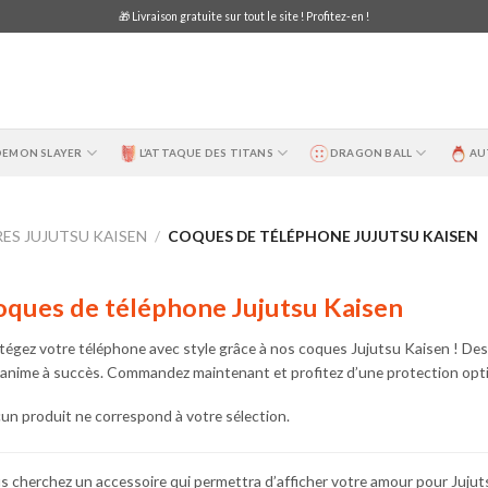
🎁 Livraison gratuite sur tout le site ! Profitez-en !
DEMON SLAYER
L’ATTAQUE DES TITANS
DRAGON BALL
AU
ES JUJUTSU KAISEN
/
COQUES DE TÉLÉPHONE JUJUTSU KAISEN
ques de téléphone Jujutsu Kaisen
tégez votre téléphone avec style grâce à nos coques Jujutsu Kaisen ! Des 
 anime à succès. Commandez maintenant et profitez d’une protection opti
un produit ne correspond à votre sélection.
s cherchez un accessoire qui permettra d’afficher votre amour pour Jujut