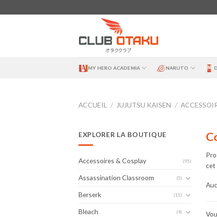
Skip
to
content
MY HERO ACADEMIA
NARUTO
ACCUEIL
/
JUJUTSU KAISEN
/
ACCESSOIR
Co
EXPLORER LA BOUTIQUE
Pro
Accessoires & Cosplay
(95)
cet
Assassination Classroom
(5)
Auc
Berserk
(15)
Bleach
(4)
Vou