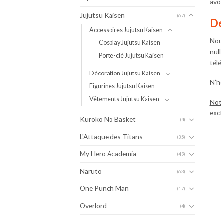
avoi
Jujutsu Kaisen
(67)
De
Accessoires Jujutsu Kaisen
Nou
Cosplay Jujutsu Kaisen
nul
Porte-clé Jujutsu Kaisen
tél
Décoration Jujutsu Kaisen
N’h
Figurines Jujutsu Kaisen
Vêtements Jujutsu Kaisen
Not
excl
Kuroko No Basket
(4)
L'Attaque des Titans
(35)
My Hero Academia
(49)
Naruto
(63)
One Punch Man
(17)
Overlord
(4)