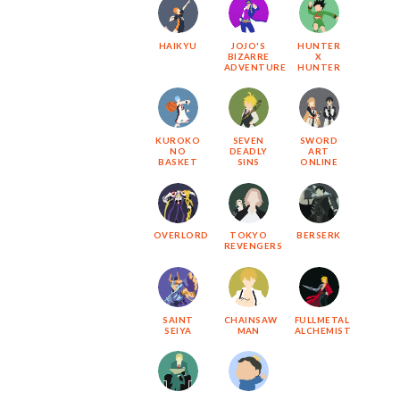
HAIKYU
JOJO'S
HUNTER
BIZARRE
X
ADVENTURE
HUNTER
KUROKO
SEVEN
SWORD
NO
DEADLY
ART
BASKET
SINS
ONLINE
OVERLORD
TOKYO
BERSERK
REVENGERS
SAINT
CHAINSAW
FULLMETAL
SEIYA
MAN
ALCHEMIST