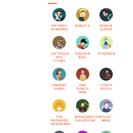
MY HERO
NARUTO
DEMON
ACADEMIA
SLAYER
L'ATTAQUE
DRAGON
POKÉMON
DES
BALL
TITANS
UNIVERS
ONE
TOKYO
GHIBLI
PUNCH
GHOUL
MAN
THE
ASSASSINATION
FOOD
PROMISED
CLASSROOM
WARS
NEVERLAND