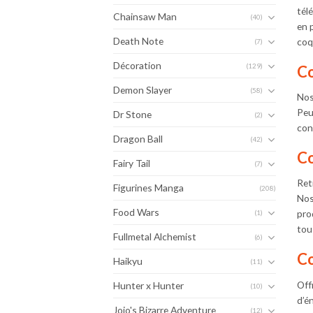
tél
Chainsaw Man
(40)
en 
Death Note
coq
(7)
Décoration
(129)
Co
Demon Slayer
(58)
Nos
Peu
Dr Stone
(2)
con
Dragon Ball
(42)
Co
Fairy Tail
(7)
Ret
Figurines Manga
(208)
Nos
Food Wars
pro
(1)
tou
Fullmetal Alchemist
(6)
Co
Haikyu
(11)
Off
Hunter x Hunter
(10)
d’é
Jojo's Bizarre Adventure
(12)